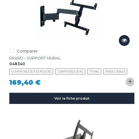
Comparer
ERARD - SUPPORT MURAL
048340
COMPATIBLE 30 À 55 POUCES
COMPATIBLE 25 KG
TITANE
PASSE-CÂBLES
+
169,40 €
Voir la fiche produit