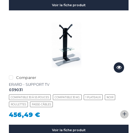
Voir la fiche produit
Comparer
ERARD - SUPPORT TV
039031
COMPATIBLE 30 À 55 POUCES
COMPATIBLE 30 KG
1 PLATEAUX
NOIR
ROULETTES
PASSE-CÂBLES
+
456,49 €
Voir la fiche produit