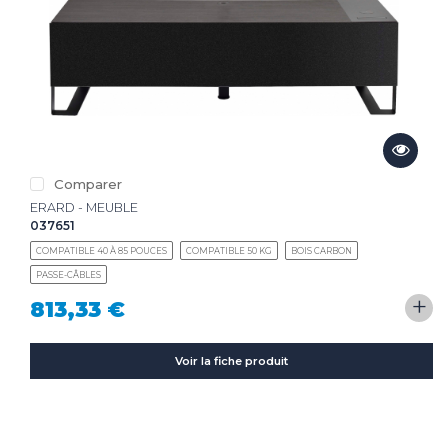
Comparer
ERARD - MEUBLE
037651
COMPATIBLE 40 À 85 POUCES
COMPATIBLE 50 KG
BOIS CARBON
PASSE-CÂBLES
+
813,33 €
Voir la fiche produit