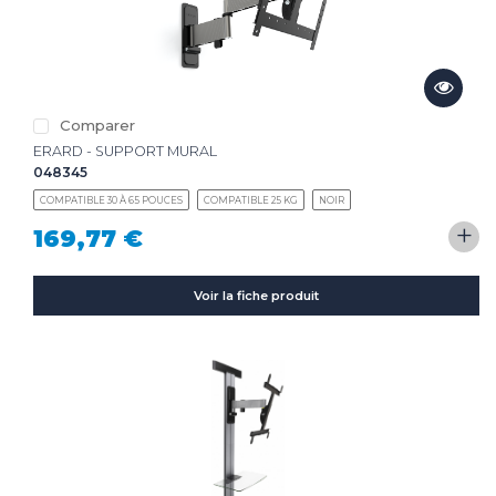
Comparer
ERARD - SUPPORT MURAL
048345
COMPATIBLE 30 À 65 POUCES
COMPATIBLE 25 KG
NOIR
+
169,77 €
Voir la fiche produit