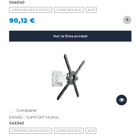
044040
COMPATIBLE 30 À 50 POUCES
COMPATIBLE 60 KG
NOIR
+
90,12 €
Voir la fiche produit
Comparer
ERARD - SUPPORT MURAL
043340
COMPATIBLE 30 À 65 POUCES
COMPATIBLE 30 KG
NOIR