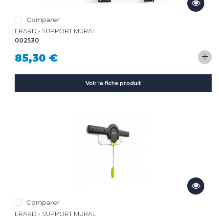
CLIMATISEUR
Comparer
DÉSHUMIDIFICATEUR
NOS
LES
SERVICES
INNOVATIONS
ERARD - SUPPORT MURAL
002530
+
NOS
LES
85,30 €
CONSEILS
ACTUALITÉS
Voir la fiche produit
Haut de la page
CONTACT
MENTIONS LÉGALES
COOKIES
Comparer
ERARD - SUPPORT MURAL