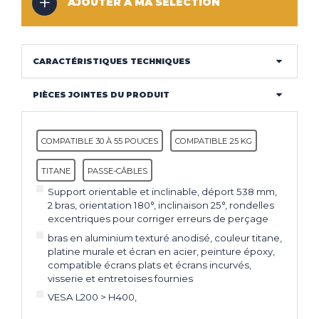
AJOUTER À MA SÉLECTION
CLIMATISEUR
DÉSHUMIDIFICATEUR
NOS
LES
SERVICES
INNOVATIONS
CARACTÉRISTIQUES TECHNIQUES
NOS
LES
PIÈCES JOINTES DU PRODUIT
CONSEILS
ACTUALITÉS
COMPATIBLE 30 À 55 POUCES
COMPATIBLE 25 KG
Haut de la page
TITANE
PASSE-CÂBLES
Support orientable et inclinable, déport 538 mm,
CONTACT
MENTIONS LÉGALES
COOKIES
2 bras, orientation 180°, inclinaison 25°, rondelles
excentriques pour corriger erreurs de perçage
bras en aluminium texturé anodisé, couleur titane,
platine murale et écran en acier, peinture époxy,
compatible écrans plats et écrans incurvés,
visserie et entretoises fournies
VESA L200 > H400,