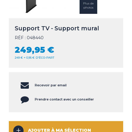
Plus de
CLIMATISEUR
photos
DÉSHUMIDIFICATEUR
NOS
LES
SERVICES
INNOVATIONS
Support TV - Support mural
NOS
LES
RÉF : 048440
CONSEILS
ACTUALITÉS
249,95 €
249 € + 0,95 € D'ÉCO-PART
Haut de la page
CONTACT
MENTIONS LÉGALES
COOKIES
Recevoir par email
Prendre contact avec un conseiller
AJOUTER À MA SÉLECTION