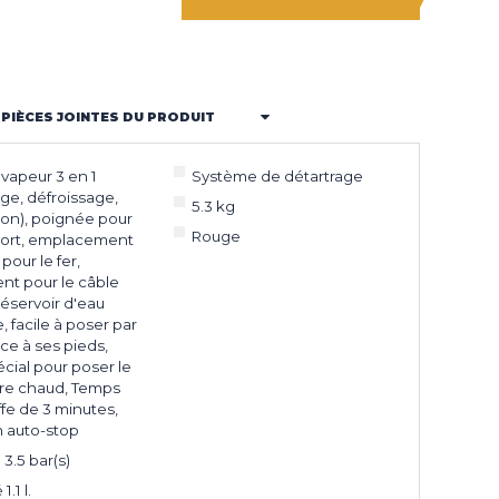
PIÈCES JOINTES DU PRODUIT
 vapeur 3 en 1
Système de détartrage
ge, défroissage,
5.3 kg
tion), poignée pour
Rouge
port, emplacement
pour le fer,
t pour le câble
réservoir d'eau
, facile à poser par
âce à ses pieds,
écial pour poser le
ore chaud, Temps
fe de 3 minutes,
 auto-stop
3.5 bar(s)
.1 l.