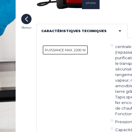
photos
LES INNOVATIONS
NGE
UR
SSAGE
LES ACTUALITÉS
Retour
CARACTÉRISTIQUES TECHNIQUES
 À
T DE
ONS LÉGALES
COOKIES
centrale
PUISSANCE MAX. 2200 W
(repassa
purifica
EUR
le trans
sécurisé 
EUR
rangemen
vapeur, 
amovible
terre gr
Tapis sp
fer enc
de chauf
Fonction
Pression 
Capacité 1