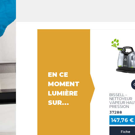
LES INNOVATIONS
NGE
UR
LES ACTUALITÉS
SSAGE
 À
T DE
ONS LÉGALES
COOKIES
EUR
EUR
EN CE
MOMENT
LUMIÈRE
BISSELL -
NETTOYEUR
SUR...
VAPEUR HAU
PRESSION
37288
147,76 €
Fiche