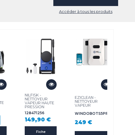
Accéder à tous les produits
NILFISK -
EZICLEAN -
NETTOYEUR
NETTOYEUR
TE
VAPEUR HAUTE
VAPEUR
PRESSION
128471256
WINDOBOTS5PRO
149,90 €
249 €
Fiche