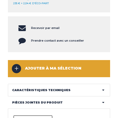
235 € + 2,04 € D'ÉCO-PART
CLIMATISEUR
DÉSHUMIDIFICATEUR
NOS
LES
SERVICES
INNOVATIONS
Recevoir par email
NOS
LES
CONSEILS
ACTUALITÉS
Prendre contact avec un conseiller
Haut de la page
AJOUTER À MA SÉLECTION
CONTACT
MENTIONS LÉGALES
COOKIES
CARACTÉRISTIQUES TECHNIQUES
PIÈCES JOINTES DU PRODUIT