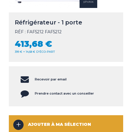
photos
CLIMATISEUR
DÉSHUMIDIFICATEUR
NOS
LES
SERVICES
Réfrigérateur - 1 porte
INNOVATIONS
RÉF : FAF5212 FAF5212
NOS
LES
CONSEILS
ACTUALITÉS
413,68 €
399 € + 14,68 € D'ÉCO-PART
Haut de la page
CONTACT
MENTIONS LÉGALES
COOKIES
Recevoir par email
Prendre contact avec un conseiller
AJOUTER À MA SÉLECTION