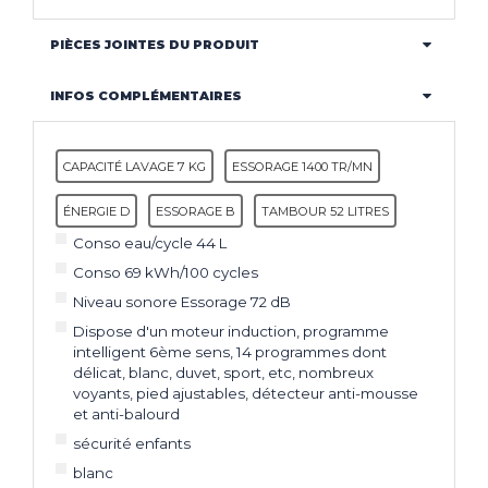
PIÈCES JOINTES DU PRODUIT
INFOS COMPLÉMENTAIRES
CAPACITÉ LAVAGE 7 KG
ESSORAGE 1400 TR/MN
ÉNERGIE D
ESSORAGE B
TAMBOUR 52 LITRES
Conso eau/cycle 44 L
Conso 69 kWh/100 cycles
Niveau sonore Essorage 72 dB
Dispose d'un moteur induction, programme
intelligent 6ème sens, 14 programmes dont
délicat, blanc, duvet, sport, etc, nombreux
voyants, pied ajustables, détecteur anti-mousse
et anti-balourd
sécurité enfants
blanc