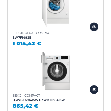
ELECTROLUX - COMPACT
EW7F1482BI
1 014,42 €
BEKO - COMPACT
B3WBT691415W B3WBT691415W
865,42 €