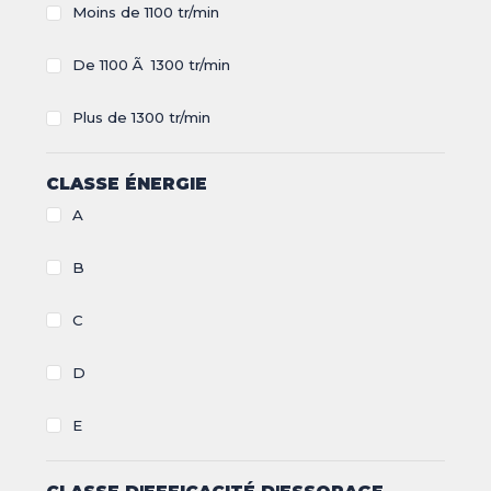
Moins de 1100 tr/min
CLIMATISEUR
DÉSHUMIDIFICATEUR
NOS
LES
De 1100 Ã 1300 tr/min
SERVICES
INNOVATIONS
Plus de 1300 tr/min
NOS
LES
CONSEILS
ACTUALITÉS
CLASSE ÉNERGIE
A
Haut de la page
B
CONTACT
MENTIONS LÉGALES
COOKIES
C
D
E