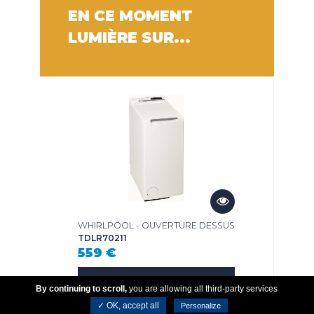
EN CE MOMENT
LUMIÈRE SUR...
WHIRLPOOL - OUVERTURE DESSUS
TDLR70211
559 €
Fiche produit
By continuing to scroll,
you are allowing all third-party services
✓ OK, accept all
Personalize