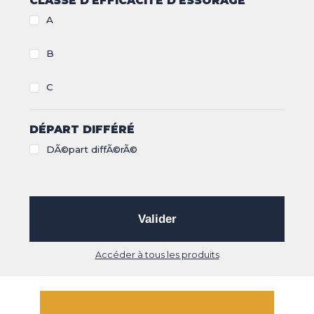
CLASSE D'EFFICACITÉ D'ESSORAGE
A
B
C
DÉPART DIFFÉRÉ
DÃ©part diffÃ©rÃ©
Valider
Accéder à tous les produits