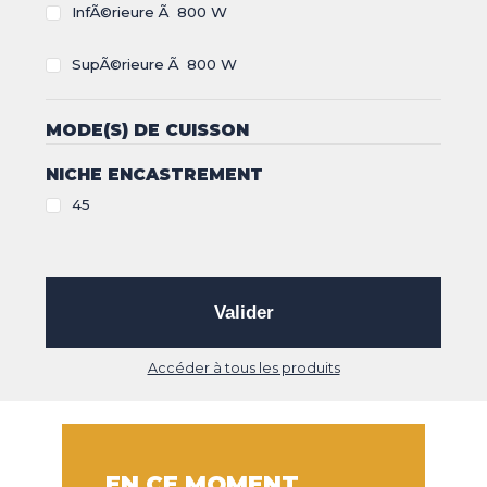
InfÃ©rieure Ã 800 W
CLIMATISEUR
DÉSHUMIDIFICATEUR
NOS
LES
SupÃ©rieure Ã 800 W
SERVICES
INNOVATIONS
NOS
LES
MODE(S) DE CUISSON
CONSEILS
ACTUALITÉS
NICHE ENCASTREMENT
45
Haut de la page
CONTACT
MENTIONS LÉGALES
COOKIES
Valider
Accéder à tous les produits
EN CE MOMENT