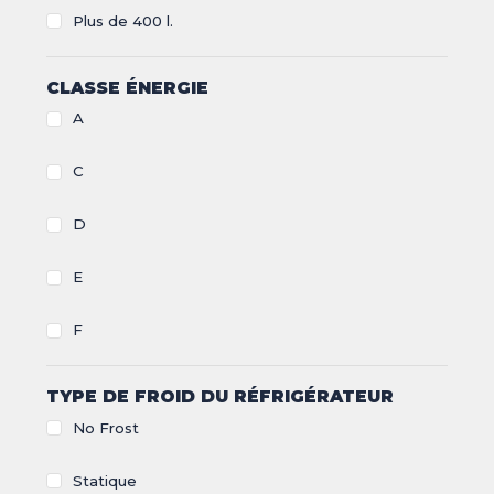
Plus de 400 l.
CLIMATISEUR
DÉSHUMIDIFICATEUR
NOS
LES
SERVICES
INNOVATIONS
CLASSE ÉNERGIE
A
NOS
LES
CONSEILS
ACTUALITÉS
C
D
Haut de la page
E
CONTACT
MENTIONS LÉGALES
COOKIES
F
TYPE DE FROID DU RÉFRIGÉRATEUR
No Frost
Statique