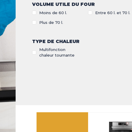
LES INNOVATIONS
VOLUME UTILE DU FOUR
NGE
Moins de 60 l.
Entre 60 l. et 70 l.
UR
Plus de 70 l.
LES ACTUALITÉS
SSAGE
 À
T DE
TYPE DE CHALEUR
ONS LÉGALES
COOKIES
Multifonction
chaleur tournante
EUR
EUR