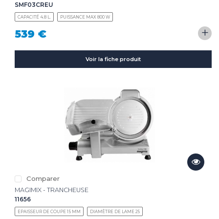
SMF03CREU
CAPACITÉ 4.8 L.
PUISSANCE MAX 800 W
+
539 €
Voir la fiche produit
Comparer
MAGIMIX - TRANCHEUSE
11656
EPAISSEUR DE COUPE 15 MM
DIAMÈTRE DE LAME 25