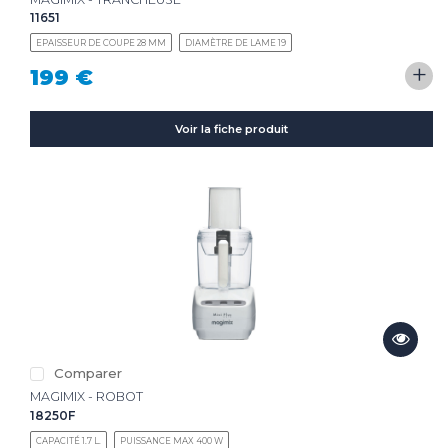
11651
EPAISSEUR DE COUPE 28 MM
DIAMÈTRE DE LAME 19
+
199 €
Voir la fiche produit
Comparer
MAGIMIX - ROBOT
18250F
CAPACITÉ 1.7 L.
PUISSANCE MAX 400 W