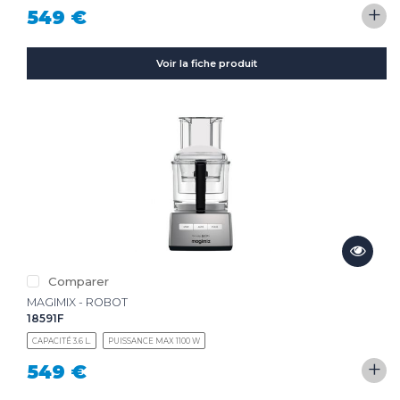
+
549 €
Voir la fiche produit
Comparer
MAGIMIX - ROBOT
18591F
CAPACITÉ 3.6 L.
PUISSANCE MAX 1100 W
+
549 €