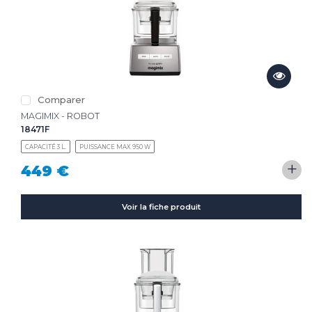
Comparer
MAGIMIX - ROBOT
18471F
CAPACITÉ 3 L.
PUISSANCE MAX 950 W
+
449 €
Voir la fiche produit