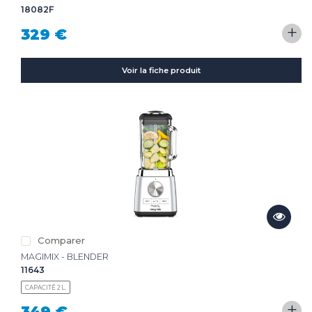
18082F
+
329 €
Voir la fiche produit
Comparer
MAGIMIX - BLENDER
11643
CAPACITÉ 2 L.
+
349 €