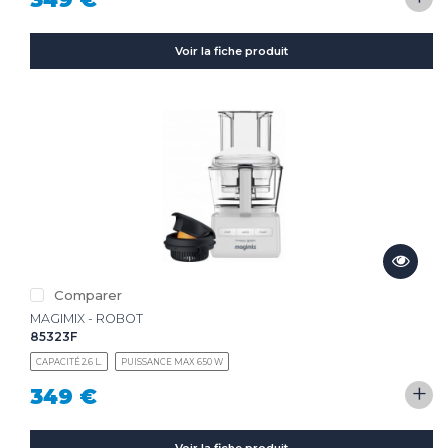
Voir la fiche produit
Comparer
MAGIMIX - ROBOT
85323F
CAPACITÉ 2.6 L.
PUISSANCE MAX 650 W
+
349 €