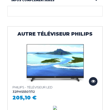
INFOS COMPLÉMENTAIRES
CLIMATISEUR
DÉSHUMIDIFICATEUR
NOS
LES
SERVICES
INNOVATIONS
NOS
LES
AUTRE TÉLÉVISEUR PHILIPS
CONSEILS
ACTUALITÉS
Haut de la page
CONTACT
MENTIONS LÉGALES
COOKIES
PHILIPS - TÉLÉVISEUR LED
32PHS5507/12
205,10 €