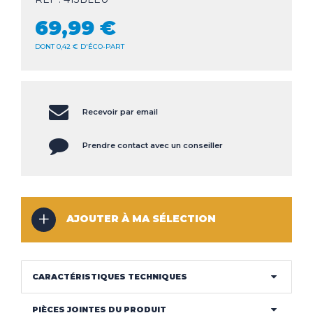
CLIMATISEUR
69,99 €
DÉSHUMIDIFICATEUR
NOS
LES
DONT 0,42 € D'ÉCO-PART
SERVICES
INNOVATIONS
NOS
LES
CONSEILS
ACTUALITÉS
Recevoir par email
Prendre contact avec un conseiller
Haut de la page
CONTACT
MENTIONS LÉGALES
COOKIES
AJOUTER À MA SÉLECTION
CARACTÉRISTIQUES TECHNIQUES
PIÈCES JOINTES DU PRODUIT