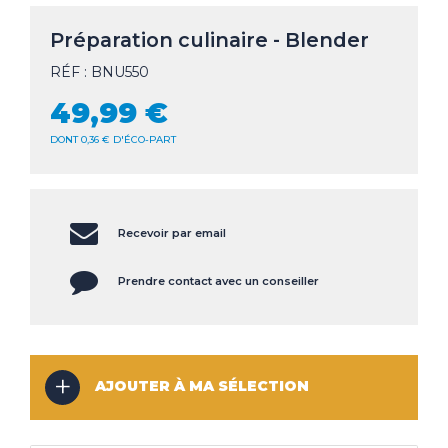
CLIMATISEUR
Préparation culinaire - Blender
DÉSHUMIDIFICATEUR
NOS
LES
RÉF : BNU550
SERVICES
INNOVATIONS
49,99 €
NOS
LES
CONSEILS
ACTUALITÉS
DONT 0,36 € D'ÉCO-PART
Recevoir par email
Haut de la page
CONTACT
MENTIONS LÉGALES
COOKIES
Prendre contact avec un conseiller
AJOUTER À MA SÉLECTION