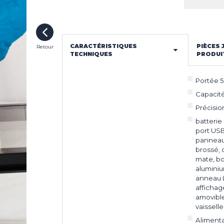
LES INNOVATIONS
NGE
UR
SSAGE
LES ACTUALITÉS
CARACTÉRISTIQUES
PIÈCES 
Retour
 À
TECHNIQUES
PRODUI
T DE
ONS LÉGALES
COOKIES
Portée 5
Capacité 
EUR
Précisio
EUR
batterie
port USB
panneau
brossé, 
mate, b
alumini
anneau 
affichag
amovible
vaisselle
Alimenta