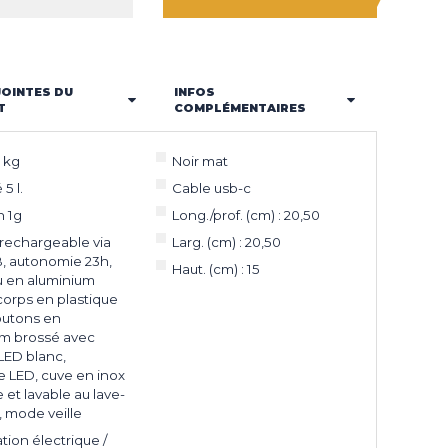
JOINTES DU
INFOS
T
COMPLÉMENTAIRES
 kg
Noir mat
5 l.
Cable usb-c
n 1g
Long./prof. (cm) : 20,50
 rechargeable via
Larg. (cm) : 20,50
, autonomie 23h,
Haut. (cm) : 15
 en aluminium
corps en plastique
outons en
um brossé avec
LED blanc,
e LED, cuve en inox
 et lavable au lave-
, mode veille
tion électrique /