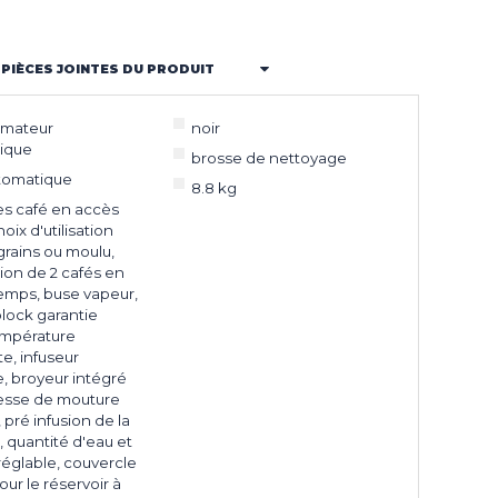
PIÈCES JOINTES DU PRODUIT
mateur
noir
ique
brosse de nettoyage
utomatique
8.8 kg
es café en accès
hoix d'utilisation
grains ou moulu,
ion de 2 cafés en
mps, buse vapeur,
lock garantie
empérature
e, infuseur
, broyeur intégré
nesse de mouture
 pré infusion de la
 quantité d'eau et
réglable, couvercle
our le réservoir à