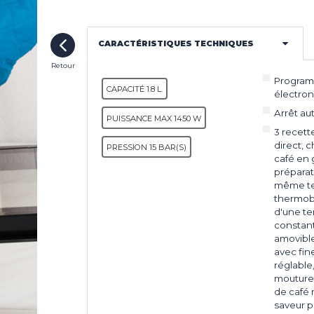
LES INNOVATIONS
NGE
CARACTÉRISTIQUES TECHNIQUES
UR
SSAGE
LES ACTUALITÉS
Retour
 À
Program
T DE
CAPACITÉ 1.8 L.
électron
ONS LÉGALES
COOKIES
Arrêt a
PUISSANCE MAX 1450 W
3 recett
EUR
direct, c
PRESSION 15 BAR(S)
café en 
EUR
préparat
même te
thermob
d'une t
constant
amovible
avec fi
réglable,
mouture,
de café 
saveur p