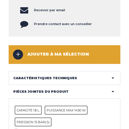
CLIMATISEUR
Recevoir par email
DÉSHUMIDIFICATEUR
NOS
LES
SERVICES
INNOVATIONS
Prendre contact avec un conseiller
NOS
LES
CONSEILS
ACTUALITÉS
AJOUTER À MA SÉLECTION
Haut de la page
CONTACT
MENTIONS LÉGALES
COOKIES
CARACTÉRISTIQUES TECHNIQUES
PIÈCES JOINTES DU PRODUIT
CAPACITÉ 1.8 L.
PUISSANCE MAX 1450 W
PRESSION 15 BAR(S)