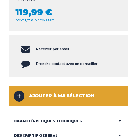
CLIMATISEUR
119,99 €
DÉSHUMIDIFICATEUR
NOS
LES
DONT 1,37 € D'ÉCO-PART
SERVICES
INNOVATIONS
NOS
LES
CONSEILS
ACTUALITÉS
Recevoir par email
Prendre contact avec un conseiller
Haut de la page
CONTACT
MENTIONS LÉGALES
COOKIES
AJOUTER À MA SÉLECTION
CARACTÉRISTIQUES TECHNIQUES
DESCRIPTIF GÉNÉRAL