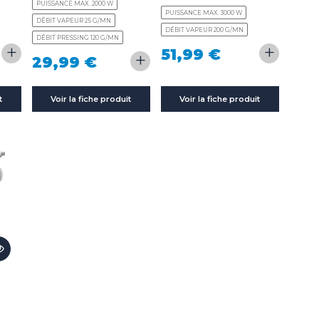
PUISSANCE MAX. 2000 W
PUISSANCE MAX. 3000 W
DÉBIT VAPEUR 25 G/MN
DÉBIT VAPEUR 200 G/MN
DÉBIT PRESSING 120 G/MN
+
+
51,99 €
+
29,99 €
t
Voir la fiche produit
Voir la fiche produit
R