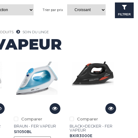
Trier par prix
FILTRER
RODUITS
SOIN DU LINGE
VAPEUR
Comparer
Comparer
R
BRAUN - FER VAPEUR
BLACK+DECKER - FER
VAPEUR
SI1050BL
BXIR3000E