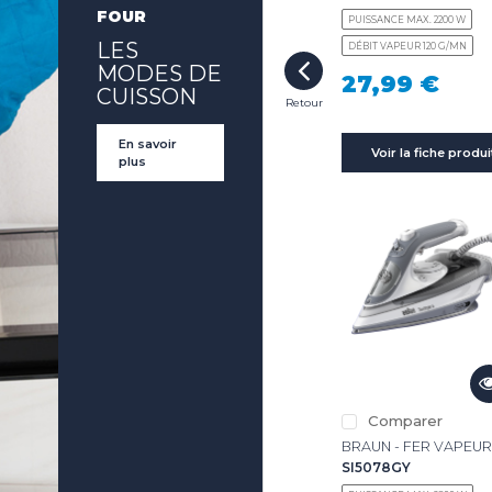
LES INNOVATIONS
FOUR
NGE
PUISSANCE MAX. 2200 W
LES
DÉBIT VAPEUR 120 G/MN
MODES DE
UR
27,99 €
LES ACTUALITÉS
CUISSON
SSAGE
Retour
 À
T DE
En savoir
Voir la fiche produi
ONS LÉGALES
COOKIES
plus
EUR
EUR
Comparer
BRAUN - FER VAPEU
SI5078GY