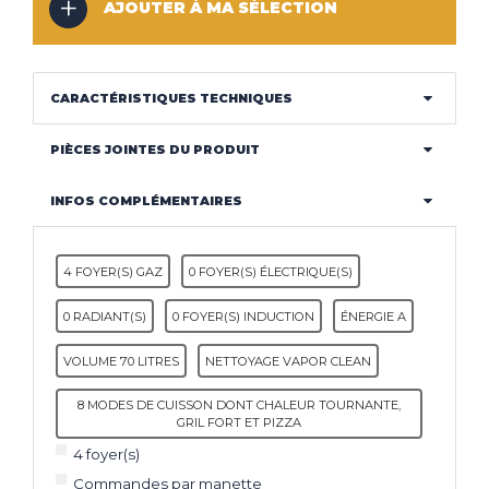
AJOUTER À MA SÉLECTION
CLIMATISEUR
DÉSHUMIDIFICATEUR
NOS
LES
SERVICES
INNOVATIONS
CARACTÉRISTIQUES TECHNIQUES
NOS
LES
CONSEILS
ACTUALITÉS
PIÈCES JOINTES DU PRODUIT
INFOS COMPLÉMENTAIRES
Haut de la page
4 FOYER(S) GAZ
0 FOYER(S) ÉLECTRIQUE(S)
CONTACT
MENTIONS LÉGALES
COOKIES
0 RADIANT(S)
0 FOYER(S) INDUCTION
ÉNERGIE A
VOLUME 70 LITRES
NETTOYAGE VAPOR CLEAN
8 MODES DE CUISSON DONT CHALEUR TOURNANTE,
GRIL FORT ET PIZZA
4 foyer(s)
Commandes par manette