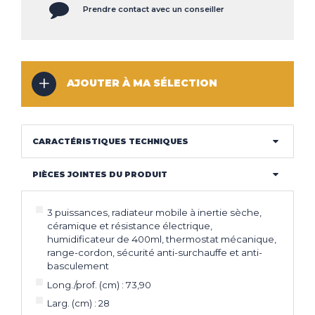
Prendre contact avec un conseiller
CLIMATISEUR
DÉSHUMIDIFICATEUR
NOS
LES
SERVICES
INNOVATIONS
AJOUTER À MA SÉLECTION
NOS
LES
CONSEILS
ACTUALITÉS
CARACTÉRISTIQUES TECHNIQUES
Haut de la page
PIÈCES JOINTES DU PRODUIT
CONTACT
MENTIONS LÉGALES
COOKIES
3 puissances, radiateur mobile à inertie sèche,
céramique et résistance électrique,
humidificateur de 400ml, thermostat mécanique,
range-cordon, sécurité anti-surchauffe et anti-
basculement
Long./prof. (cm) : 73,90
Larg. (cm) : 28