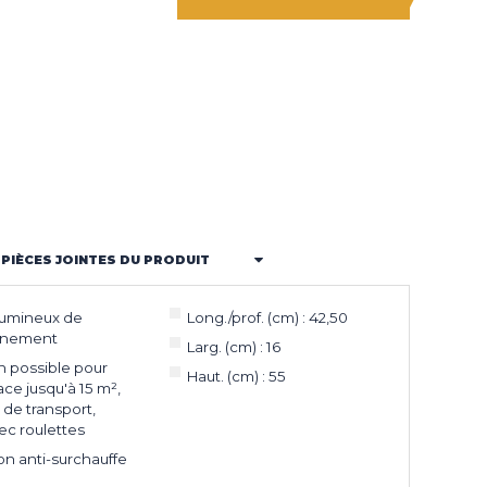
PIÈCES JOINTES DU PRODUIT
lumineux de
Long./prof. (cm) : 42,50
nnement
Larg. (cm) : 16
on possible pour
Haut. (cm) : 55
ace jusqu'à 15 m²,
de transport,
ec roulettes
on anti-surchauffe