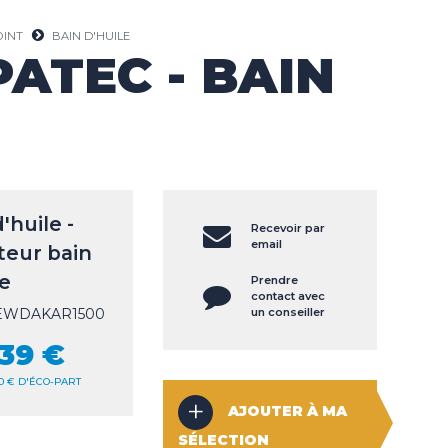
OINT
BAIN D'HUILE
ATEC - BAIN
'huile -
Recevoir par
email
teur bain
le
Prendre
contact avec
NEWDAKAR1500
un conseiller
,39 €
,40 € D'ÉCO-PART
AJOUTER À MA
SÉLECTION