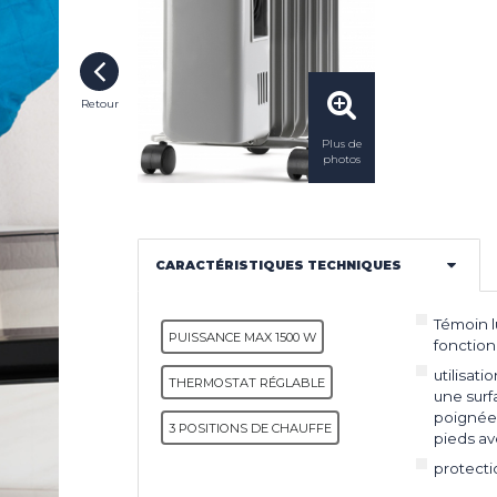
LES INNOVATIONS
NGE
UR
SSAGE
LES ACTUALITÉS
Retour
 À
T DE
Plus de
photos
ONS LÉGALES
COOKIES
EUR
EUR
CARACTÉRISTIQUES TECHNIQUES
Témoin 
PUISSANCE MAX 1500 W
fonctio
utilisati
THERMOSTAT RÉGLABLE
une surf
poignée 
3 POSITIONS DE CHAUFFE
pieds av
protecti