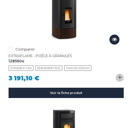
Comparer
EXTRAFLAME - POÊLE À GRANULÉS
1285604
PUISSANCE 7 KW
RENDEMENT 91.3%
TAUX DE CO2 10.4%
+
3 191,10 €
Voir la fiche produit