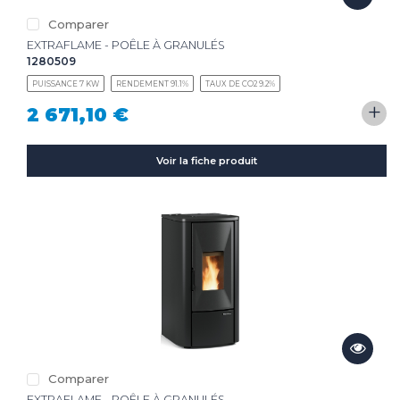
Comparer
EXTRAFLAME - POÊLE À GRANULÉS
1280509
PUISSANCE 7 KW
RENDEMENT 91.1%
TAUX DE CO2 9.2%
+
2 671,10 €
Voir la fiche produit
Comparer
EXTRAFLAME - POÊLE À GRANULÉS