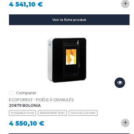
+
4 541,10 €
Voir la fiche produit
Comparer
ECOFOREST - POÊLE À GRANULÉS
20879 BOLONIA
PUISSANCE 10 KW
RENDEMENT 92.9%
TAUX DE CO2 5.69%
+
4 550,10 €