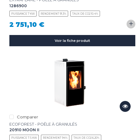
1286900
PUISSANCE 7 KW
RENDEMENT 91.3%
TAUX DE CO2 10.4%
+
2 751,10 €
Voir la fiche produit
Comparer
ECOFOREST - POÊLE À GRANULÉS
20910 MOON II
PUISSANCE 7.5 KW
RENDEMENT 94%
TAUX DE CO2 6.20%