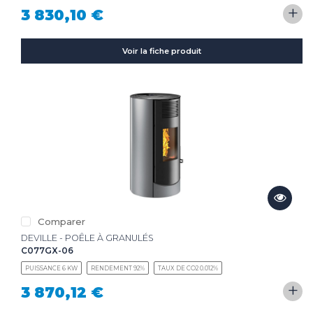
+
3 830,10 €
Voir la fiche produit
Comparer
DEVILLE - POÊLE À GRANULÉS
C077GX-06
PUISSANCE 6 KW
RENDEMENT 92%
TAUX DE CO2 0.012%
+
3 870,12 €