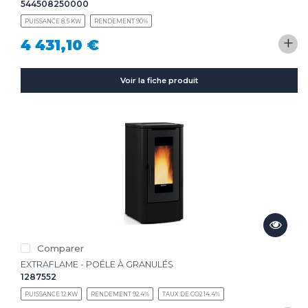
544508250000
PUISSANCE 8.5 KW
RENDEMENT 90%
+
4 431,10 €
Voir la fiche produit
Comparer
EXTRAFLAME - POÊLE À GRANULÉS
1287552
PUISSANCE 12 KW
RENDEMENT 92.4%
TAUX DE CO2 14.4%