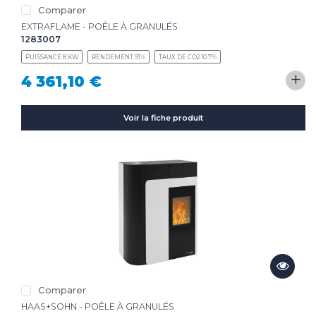
Comparer
EXTRAFLAME - POÊLE À GRANULÉS
1283007
PUISSANCE 8 KW
RENDEMENT 91%
TAUX DE CO2 10.7%
+
4 361,10 €
Voir la fiche produit
Comparer
HAAS+SOHN - POÊLE À GRANULÉS