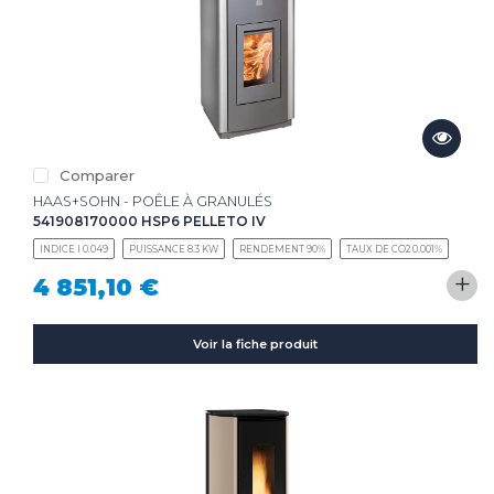
Comparer
HAAS+SOHN - POÊLE À GRANULÉS
541908170000 HSP6 PELLETO IV
INDICE I 0.049
PUISSANCE 8.3 KW
RENDEMENT 90%
TAUX DE CO2 0.001%
+
4 851,10 €
Voir la fiche produit