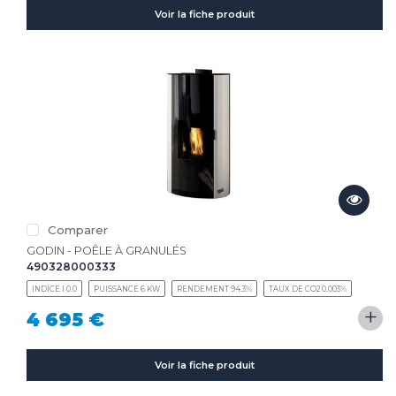
Voir la fiche produit
Comparer
GODIN - POÊLE À GRANULÉS
490328000333
INDICE I 0.0
PUISSANCE 6 KW
RENDEMENT 94.3%
TAUX DE CO2 0.003%
+
4 695 €
Voir la fiche produit