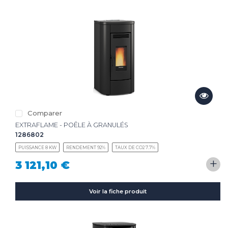
Comparer
EXTRAFLAME - POÊLE À GRANULÉS
1286802
PUISSANCE 8 KW
RENDEMENT 92%
TAUX DE CO2 7.7%
+
3 121,10 €
Voir la fiche produit