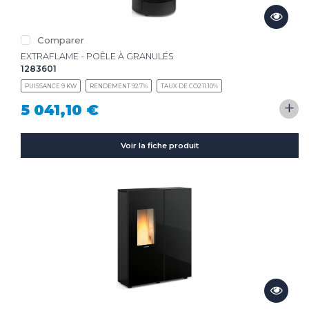
Comparer
EXTRAFLAME - POÊLE À GRANULÉS
1283601
PUISSANCE 9 KW
RENDEMENT 92.7%
TAUX DE CO2 11.10%
+
5 041,10 €
Voir la fiche produit