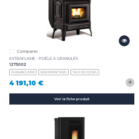
Comparer
EXTRAFLAME - POÊLE À GRANULÉS
1275002
PUISSANCE 8 KW
RENDEMENT 90.8%
TAUX DE CO2 9.8%
+
4 191,10 €
Voir la fiche produit