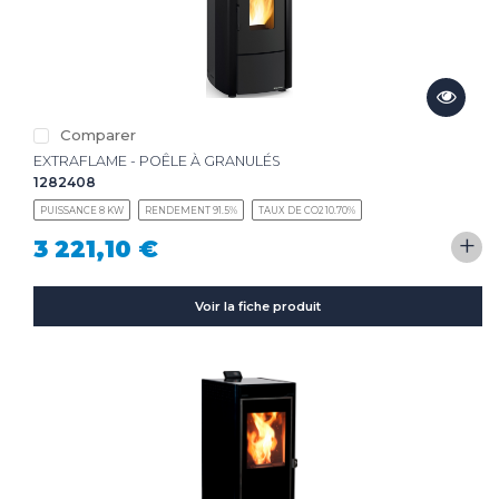
Comparer
EXTRAFLAME - POÊLE À GRANULÉS
1282408
PUISSANCE 8 KW
RENDEMENT 91.5%
TAUX DE CO2 10.70%
+
3 221,10 €
Voir la fiche produit