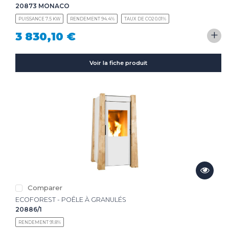
20873 MONACO
PUISSANCE 7.5 KW
RENDEMENT 94.4%
TAUX DE CO2 0.01%
+
3 830,10 €
Voir la fiche produit
Comparer
ECOFOREST - POÊLE À GRANULÉS
20886/1
RENDEMENT 91.8%