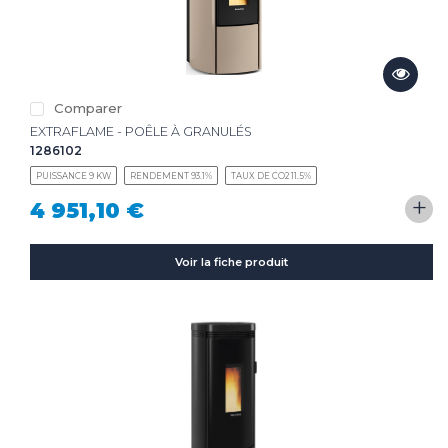
Comparer
EXTRAFLAME - POÊLE À GRANULÉS
1286102
PUISSANCE 9 KW
RENDEMENT 93.1%
TAUX DE CO2 11.5%
+
4 951,10 €
Voir la fiche produit