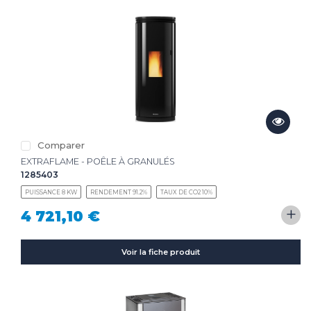
Comparer
EXTRAFLAME - POÊLE À GRANULÉS
1285403
PUISSANCE 8 KW
RENDEMENT 91.2%
TAUX DE CO2 10%
+
4 721,10 €
Voir la fiche produit