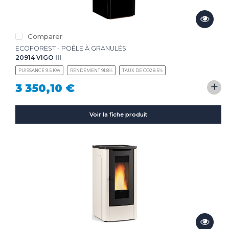
Comparer
ECOFOREST - POÊLE À GRANULÉS
20914 VIGO III
PUISSANCE 9.5 KW
RENDEMENT 91.8%
TAUX DE CO2 8.5%
+
3 350,10 €
Voir la fiche produit