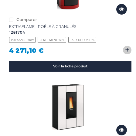
Comparer
EXTRAFLAME - POÊLE À GRANULÉS
1281704
PUISSANCE 9 KW
RENDEMENT 93.1%
TAUX DE CO2 11.5%
+
4 271,10 €
Voir la fiche produit