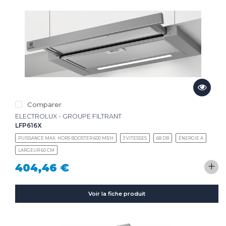
Comparer
ELECTROLUX - GROUPE FILTRANT
LFP616X
PUISSANCE MAX. HORS BOOSTER 600 M3/H
3 VITESSES
68 DB
ÉNERGIE A
LARGEUR 60 CM
+
404,46 €
Voir la fiche produit