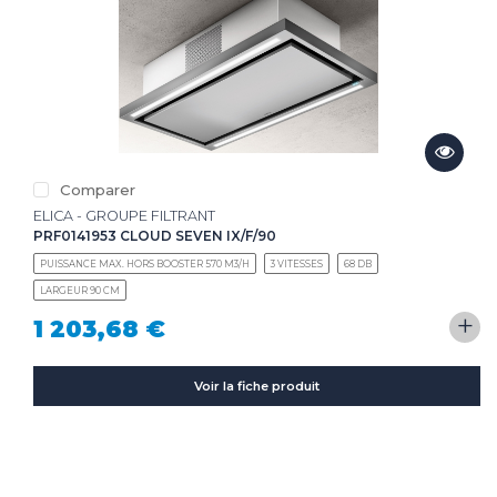
Comparer
ELICA - GROUPE FILTRANT
PRF0141953 CLOUD SEVEN IX/F/90
PUISSANCE MAX. HORS BOOSTER 570 M3/H
3 VITESSES
68 DB
LARGEUR 90 CM
+
1 203,68 €
Voir la fiche produit