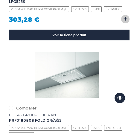
LFG525S
PUISSANCE MAX. HORS BOOSTER 600 M3/H
3 VITESSES
63 DB
ÉNERGIE C
+
303,28 €
Voir la fiche produit
Comparer
ELICA - GROUPE FILTRANT
PRF0180808 FOLD GR/A/52
PUISSANCE MAX. HORS BOOSTER 580 M3/H
3 VITESSES
65 DB
ÉNERGIE B