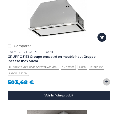
Comparer
FALMEC - GROUPE FILTRANT
GRUPPO3131 Groupe encastré en meuble haut Gruppo
Incasso Inox 50cm
PUISSANCE MAX. HORS BOOSTER 480 M3/H
3 VITESSES
65 DB
ÉNERGIE C
LARGEUR 50 CM
+
503,68 €
Voir la fiche produit