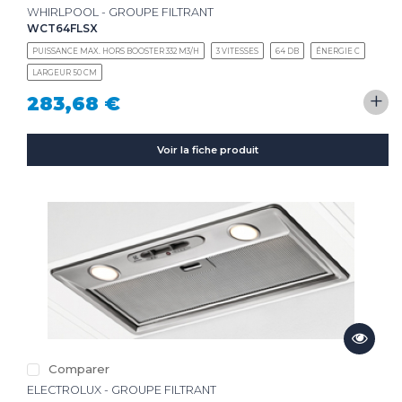
WHIRLPOOL - GROUPE FILTRANT
WCT64FLSX
PUISSANCE MAX. HORS BOOSTER 332 M3/H
3 VITESSES
64 DB
ÉNERGIE C
LARGEUR 50 CM
+
283,68 €
Voir la fiche produit
Comparer
ELECTROLUX - GROUPE FILTRANT