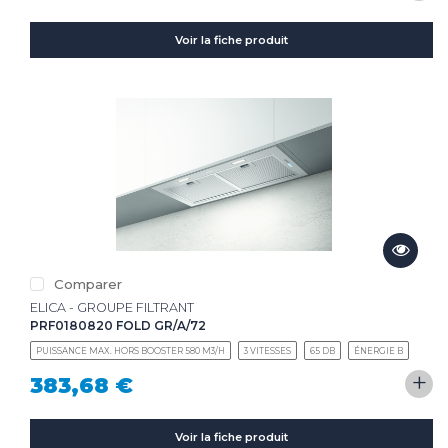
Voir la fiche produit
Comparer
ELICA - GROUPE FILTRANT
PRF0180820 FOLD GR/A/72
PUISSANCE MAX. HORS BOOSTER 580 M3/H
3 VITESSES
65 DB
ÉNERGIE B
+
383,68 €
Voir la fiche produit