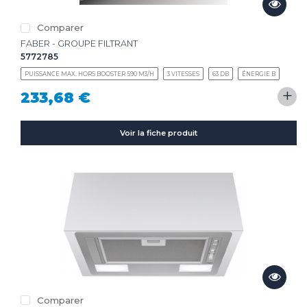
CLIMATISEUR
Comparer
DÉSHUMIDIFICATEUR
NOS
LES
SERVICES
INNOVATIONS
FABER - GROUPE FILTRANT
5772785
NOS
LES
PUISSANCE MAX. HORS BOOSTER 590 M3/H
3 VITESSES
63 DB
ÉNERGIE B
CONSEILS
ACTUALITÉS
+
233,68 €
Voir la fiche produit
Haut de la page
CONTACT
MENTIONS LÉGALES
COOKIES
Comparer