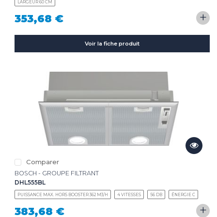
LARGEUR 60 CM
+
353,68 €
Voir la fiche produit
Comparer
BOSCH - GROUPE FILTRANT
DHL555BL
PUISSANCE MAX. HORS BOOSTER 362 M3/H
4 VITESSES
56 DB
ÉNERGIE C
+
383,68 €