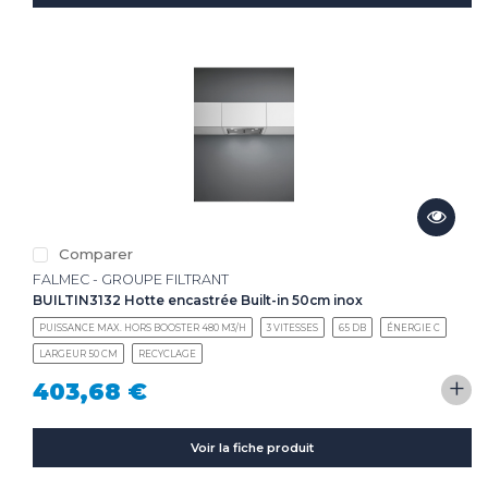
Comparer
FALMEC - GROUPE FILTRANT
BUILTIN3132 Hotte encastrée Built-in 50cm inox
PUISSANCE MAX. HORS BOOSTER 480 M3/H
3 VITESSES
65 DB
ÉNERGIE C
LARGEUR 50 CM
RECYCLAGE
+
403,68 €
Voir la fiche produit