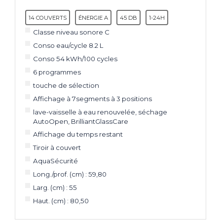
14 COUVERTS
ÉNERGIE A
45 DB
1-24H
Classe niveau sonore C
Conso eau/cycle 8.2 L
Conso 54 kWh/100 cycles
6 programmes
touche de sélection
Affichage à 7segments à 3 positions
lave-vaisselle à eau renouvelée, séchage
AutoOpen, BrilliantGlassCare
Affichage du temps restant
Tiroir à couvert
AquaSécurité
Long./prof. (cm) : 59,80
Larg. (cm) : 55
Haut. (cm) : 80,50