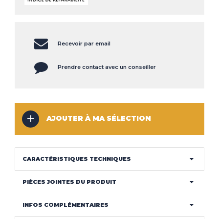
CLIMATISEUR
DÉSHUMIDIFICATEUR
NOS
LES
SERVICES
INNOVATIONS
Recevoir par email
NOS
LES
CONSEILS
ACTUALITÉS
Prendre contact avec un conseiller
Haut de la page
AJOUTER À MA SÉLECTION
CONTACT
MENTIONS LÉGALES
COOKIES
CARACTÉRISTIQUES TECHNIQUES
PIÈCES JOINTES DU PRODUIT
INFOS COMPLÉMENTAIRES