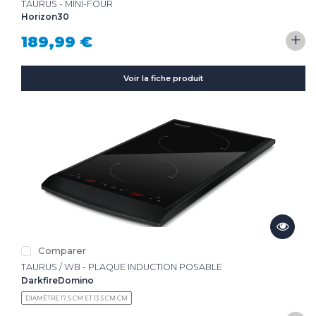
TAURUS - MINI-FOUR
Horizon30
+
189,99 €
Voir la fiche produit
Comparer
TAURUS / WB - PLAQUE INDUCTION POSABLE
DarkfireDomino
DIAMÈTRE 17.5 CM ET 13.5 CM CM