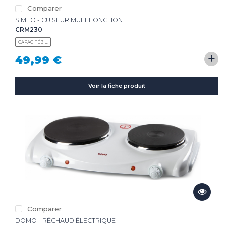
Comparer
CLIMATISEUR
SIMEO - CUISEUR MULTIFONCTION
DÉSHUMIDIFICATEUR
NOS
LES
CRM230
SERVICES
INNOVATIONS
CAPACITÉ 3 L.
+
NOS
LES
49,99 €
CONSEILS
ACTUALITÉS
Voir la fiche produit
Haut de la page
CONTACT
MENTIONS LÉGALES
COOKIES
Comparer
DOMO - RÉCHAUD ÉLECTRIQUE