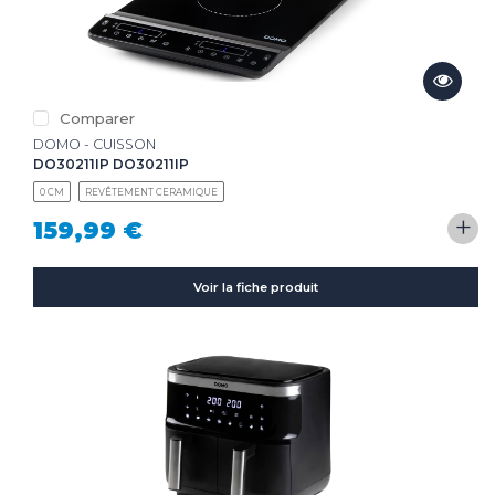
Comparer
DOMO - CUISSON
DO30211IP DO30211IP
0 CM
REVÊTEMENT CERAMIQUE
+
159,99 €
Voir la fiche produit