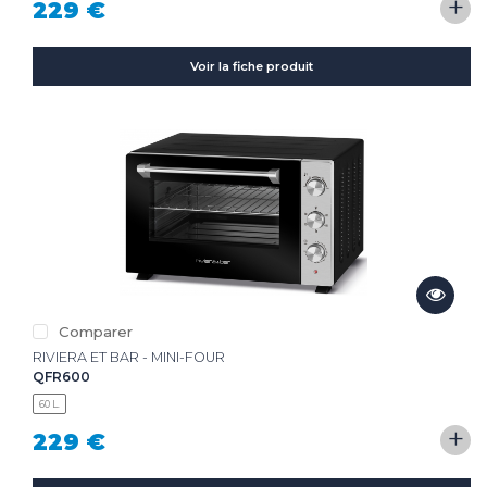
+
229 €
Voir la fiche produit
Comparer
RIVIERA ET BAR - MINI-FOUR
QFR600
60 L.
+
229 €