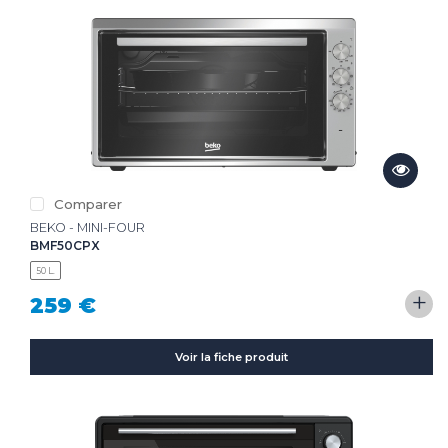
Comparer
BEKO - MINI-FOUR
BMF50CPX
50 L.
+
259 €
Voir la fiche produit