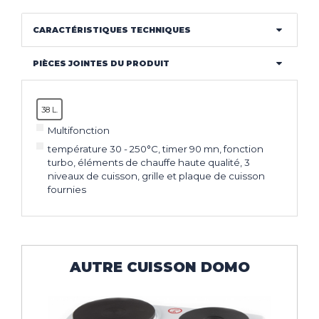
CLIMATISEUR
DÉSHUMIDIFICATEUR
CARACTÉRISTIQUES TECHNIQUES
NOS
LES
SERVICES
INNOVATIONS
PIÈCES JOINTES DU PRODUIT
NOS
LES
CONSEILS
ACTUALITÉS
38 L.
Multifonction
température 30 - 250°C, timer 90 mn, fonction
turbo, éléments de chauffe haute qualité, 3
Haut de la page
niveaux de cuisson, grille et plaque de cuisson
fournies
CONTACT
MENTIONS LÉGALES
COOKIES
AUTRE CUISSON DOMO